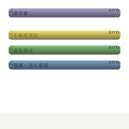
商業・法人登記
不動産に関する売買・贈与などを行いたい場
会社設立までの流れを知ることで、客観的にど
合、その手続きなどを詳しくご説明いたしま
役員変更、資本増加、資本減少、組織再編や合
の会社形態が適しているかのイメージをしやす
す。
併の手続きなど、当事務所では中小企業～大企
くし、その後の会社運営をスムーズに行うこと
業のお客様がおり、中小企業の合併手続きを行
ができます。
った実績もございますので安心してお任せくだ
さい。