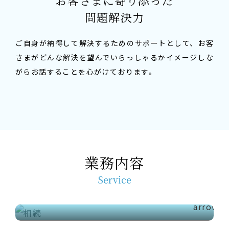
お客さまに寄り添った
問題解決力
ご自身が納得して解決するためのサポートとして、お客
さまがどんな解決を望んでいらっしゃるかイメージしな
がらお話することを心がけております。
相続
遺言書
比較的スムーズに運ぶ相続の手続きから、相続
業務内容
人同士で話し合いがつかないなどといった複雑
「遺言書を作成したほうが良いか迷っている」
な相続の手続きに至るまで、さまざまな場面に
Service
といったご相談も受け付けております。遺言書
応じ、適切な問題解決を図って参ります。
を作成するメリットを含めてわかりやすくお話
不動産登記
いたしますので、どうぞお問い合わせくださ
会社設立
い。